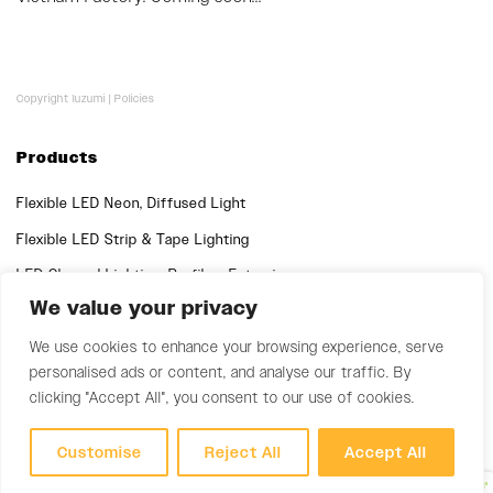
Copyright luzumi |
Policies
Products
Flexible LED Neon, Diffused Light
Flexible LED Strip & Tape Lighting
LED Channel Lighting, Profiles, Extrusions
We value your privacy
Quick Links
We use cookies to enhance your browsing experience, serve
Support
personalised ads or content, and analyse our traffic. By
clicking "Accept All", you consent to our use of cookies.
Customise
Reject All
Accept All