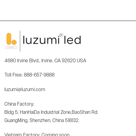
4680 Irvine Blvd., Irvine, CA 92620 USA
Toll Free: 888-657-9888
luzumi@luzumi.com
China Factory:
Bldg 5, HanHaiDa Industrial Zone,BaoShan Rd.
GuangMing, Shenzhen, China 518132.
Vietnam Factory: Coming soon...